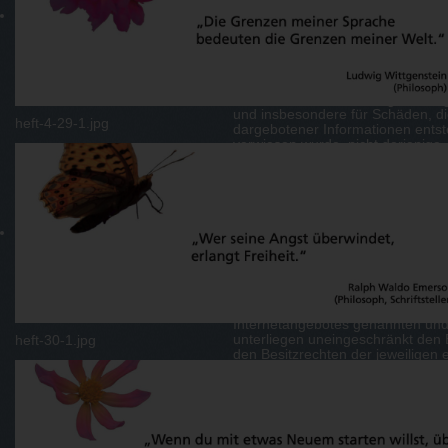
die Inhalte oder die Urheberschaft
Einfluss. Deshalb distanziert er si
/verknüpften Seiten, die nach der 
innerhalb des eigenen Internetan
Fremdeinträge in vom Autor einge
Linkverzeichnissen, Mailingliste
Inhalt externe Schreibzugriffe mögl
und insbesondere für Schäden, di
heft-4-29-1.jpg
dargebotener Informationen entste
verwiesen wurde, nicht derjenige, 
verweist.
Urheberrecht
:
Urheber- und Kennzeichenrecht
Der Autor ist bestrebt, in allen P
Grafiken, Tondokumente, Videoseq
Bilder, Grafiken, Tondokumente, 
Grafiken, Tondokumente, Videoseq
Internetangebotes genannten und
unterliegen uneingeschränkt den
heft-30-1.jpg
den Besitzrechten der jeweiligen 
Nennung ist nicht der Schluss zu 
geschützt sind! Das Copyright für v
beim Autor der Seiten. Eine Verv
Videosequenzen und Texte in ande
ausdrückliche Zustimmung des Auto