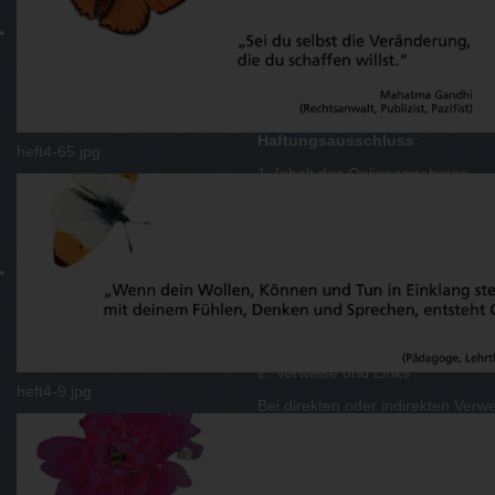
Bildquellen
:
Eigene Erstellung
Bildrechte
:
Wenn nicht anders angegeben, li
Haftungsausschluss
:
heft4-65.jpg
1. Inhalt des Onlineangebotes
Der Autor übernimmt keinerlei Gewä
Qualität der bereitgestellten Inf
auf Schäden materieller oder idee
der dargebotenen Informationen b
Informationen verursacht wurden,
kein nachweislich vorsätzliches od
freibleibend und unverbindlich. De
das gesamte Angebot ohne gesond
oder die Veröffentlichung zeitweis
2. Verweise und Links
heft4-9.jpg
Bei direkten oder indirekten Verw
Verantwortungsbereiches des Autor
dem Fall in Kraft treten, in dem 
möglich und zumutbar wäre, die Nu
Autor erklärt hiermit ausdrücklich
auf den zu verlinkenden Seiten er