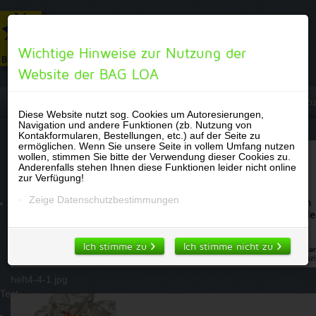
Wichtige Hinweise zur Nutzung der
Website der BAG LOA
Über uns
Fachkonzept
LOA-Materialien
Woz
Diese Website nutzt sog. Cookies um Autoresierungen,
Navigation und andere Funktionen (zb. Nutzung von
Kontakformularen, Bestellungen, etc.) auf der Seite zu
ermöglichen. Wenn Sie unsere Seite in vollem Umfang nutzen
wollen, stimmen Sie bitte der Verwendung dieser Cookies zu.
Anderenfalls stehen Ihnen diese Funktionen leider nicht online
zur Verfügung!
Zeige Datenschutzbestimmungen
Ich stimme zu
Ich stimme nicht zu
heft4-4-1.jpg
Test
heft4-4-1.jpg