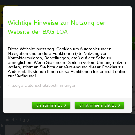
Wichtige Hinweise zur Nutzung der
Website der BAG LOA
Über uns
Fachkonzept
LOA-Materialien
Woz
Diese Website nutzt sog. Cookies um Autoresierungen,
Navigation und andere Funktionen (zb. Nutzung von
Kontakformularen, Bestellungen, etc.) auf der Seite zu
ermöglichen. Wenn Sie unsere Seite in vollem Umfang nutzen
wollen, stimmen Sie bitte der Verwendung dieser Cookies zu.
Anderenfalls stehen Ihnen diese Funktionen leider nicht online
zur Verfügung!
Zeige Datenschutzbestimmungen
Ich stimme zu
Ich stimme nicht zu
heft4-4-1.jpg
Test
heft4-4-1.jpg