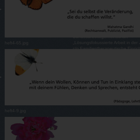
5 Was denkt ihr, ist für uns wichti
Wir freuen uns auf eine Kontakta
Postalische Anschrift:
Bundesarbeitsgemeinschaft
„Lösungsfokussierte Arbeit in der 
heft4-65.jpg
c/o Familientherapeutische Einrich
Lösungsfokussiert den Weg finde
Schafdrift 49
26605 Aurich
Mail:
cammenga@loesungsorientierung.de
cammenga@flientje.de
heft4-9.jpg